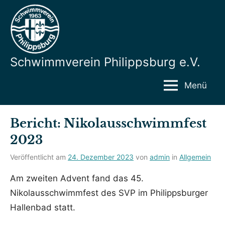
Zum
Inhalt
springen
Hier
finden
Schwimmverein Philippsburg e.V.
sie
alle
Menü
Informationen
zum
Verein
Bericht: Nikolausschwimmfest
2023
Veröffentlicht am
24. Dezember 2023
von
admin
in
Allgemein
Am zweiten Advent fand das 45.
Nikolausschwimmfest des SVP im Philippsburger
Hallenbad statt.