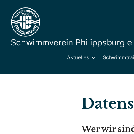
Zum
Inhalt
springen
Hier
finden
Schwimmverein Philippsburg e.
sie
alle
Aktuelles
Schwimmtrai
Informationen
zum
Verein
Datens
Wer wir sin