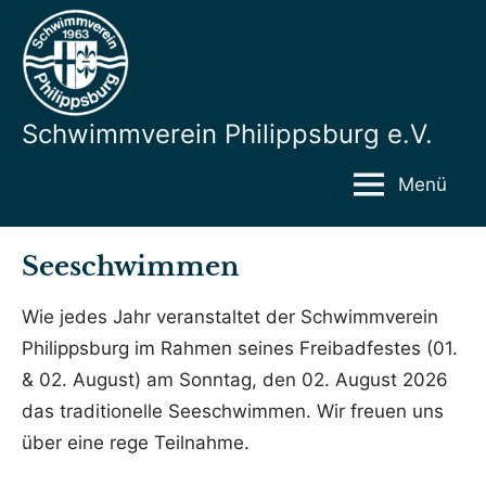
Zum
Inhalt
springen
Hier
finden
Schwimmverein Philippsburg e.V.
sie
alle
Menü
Informationen
zum
Verein
Seeschwimmen
Wie jedes Jahr veranstaltet der Schwimmverein
Philippsburg im Rahmen seines Freibadfestes (01.
& 02. August) am Sonntag, den 02. August 2026
das traditionelle Seeschwimmen. Wir freuen uns
über eine rege Teilnahme.